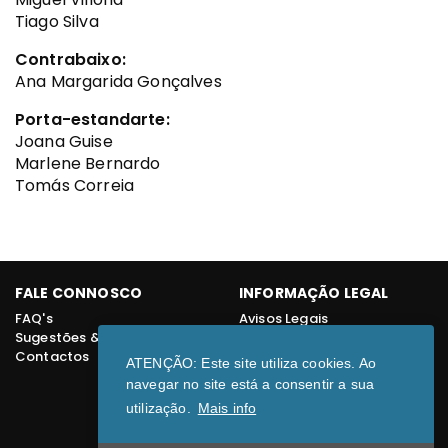
Tiago Silva
Contrabaixo:
Ana Margarida Gonçalves
Porta-estandarte:
Joana Guise
Marlene Bernardo
Tomás Correia
FALE CONNOSCO
INFORMAÇÃO LEGAL
FAQ's
Avisos Legais
Sugestões & Dúvidas
Livro de reclamações online
Contactos
ATENÇÃO: Este site utiliza cookies. Ao
REDES SOCIAIS
navegar no site está a consentir a sua
utilização.
Mais info